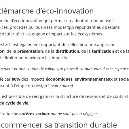
e démarche d’éco-innovation
marche d’éco-innovation qui permet en adoptant une pensée
rvices, procédés ou ‘business model ‘qui répondent aux besoins
 circularité et les enjeux d’impact sur les écosystèmes.
reste. Il est également important de réfléchir à une approche
ion
, de la
présentation
, de la
distribution
, de la
tarification
et de l
f de limiter au maximum les impacts.
ement et une chaine de valeur qui peuvent complètement être repensé
ble car
80%
des impacts
économiques
,
environnementaux
et
soci
ssent à l’étape du design
*
(voir source)
 est possible de réorganiser la structure de revenus et de coûts et
du cycle de vie
.
dération de
critères sociaux
qui ne sont pas à négliger.
 commencer sa transition durable