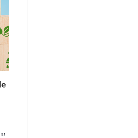
le
ans