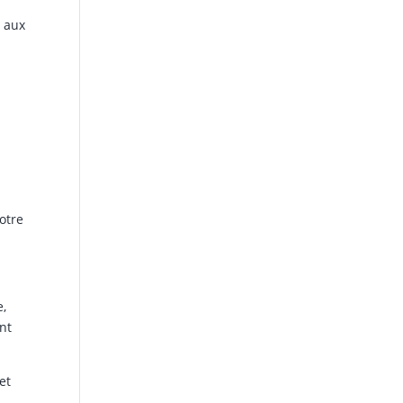
r aux
otre
e,
nt
et