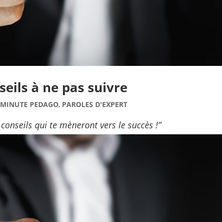
seils à ne pas suivre
 MINUTE PEDAGO
,
PAROLES D'EXPERT
 conseils qui te mèneront vers le succès !”