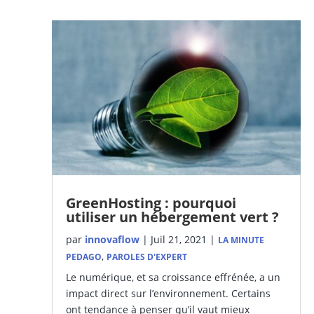
GreenHosting : pourquoi
utiliser un hébergement vert ?
par
innovaflow
|
Juil 21, 2021
|
LA MINUTE
,
PEDAGO
PAROLES D'EXPERT
Le numérique, et sa croissance effrénée, a un
impact direct sur l’environnement. Certains
ont tendance à penser qu’il vaut mieux