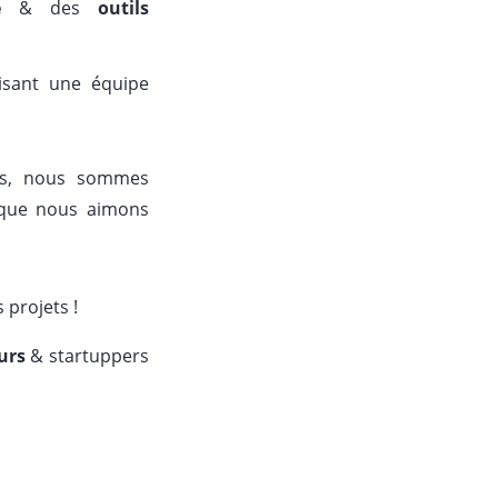
e
& des
outils
isant une équipe
sés, nous sommes
 que nous aimons
 projets !
urs
& startuppers