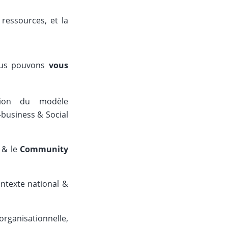
 ressources, et la
us pouvons
vous
tion du modèle
E-business & Social
‘ & le
Community
ontexte national &
anisationnelle,