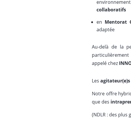
environnement
collaboratifs
en
Mentorat C
adaptée
Au-delà de la p
particulièrement 
appelé chez
INNO
Les
agitateur(e)
Notre offre hybr
que des
intrapre
(NDLR : des plus 