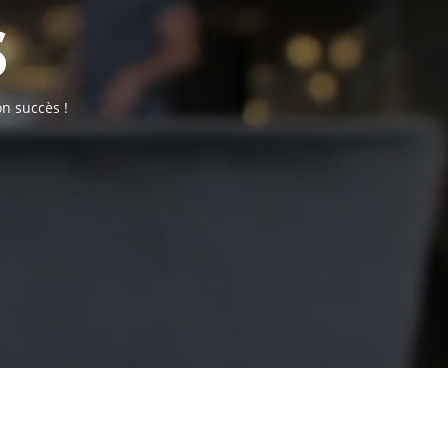
s
n succès !