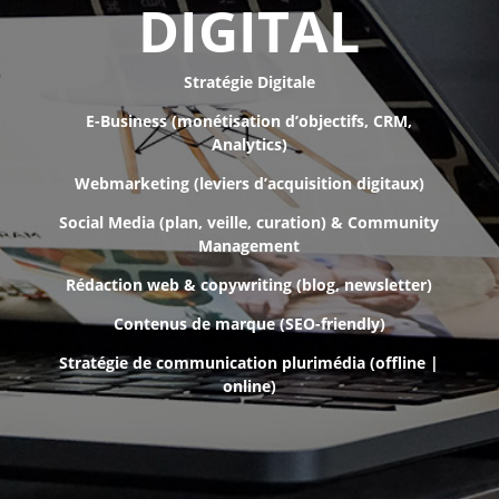
DIGITAL
Stratégie Digitale
E-Business (monétisation d’objectifs, CRM,
Analytics)
Webmarketing (leviers d’acquisition digitaux)
Social Media (plan, veille, curation) & Community
Management
Rédaction web & copywriting (blog, newsletter)
Contenus de marque (SEO-friendly)
Stratégie de communication plurimédia (offline |
online)