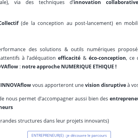
ale), via des techniques d’
innovation collaborativ
ollectif
(de la conception au post-lancement) en mobil
erformance des solutions & outils numériques propo
attentifs à l’adéquation
efficacité
&
éco-conception
, ce
VAflow
:
notre approche NUMERIQUE ETHIQUE !
s INNOVAflow
vous apporteront une
vision disruptive
à vos
ide nous permet d’accompagner aussi bien des
entreprene
neurs
grandes structures dans leur projets innovants)
ENTREPRENEUR(E) : je découvre le parcours