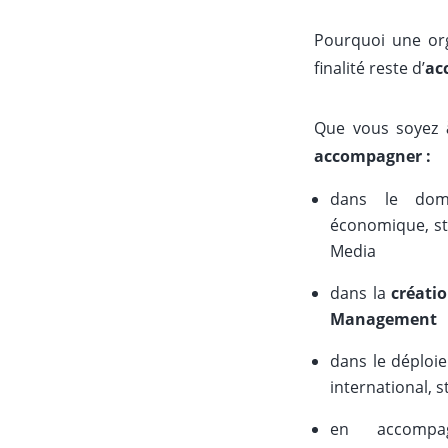
Pourquoi une orga
finalité reste d’
ac
Que vous soyez
à
accompagner :
dans le do
économique, str
Media
dans la
créati
Management
dans le déploi
international, 
en accom