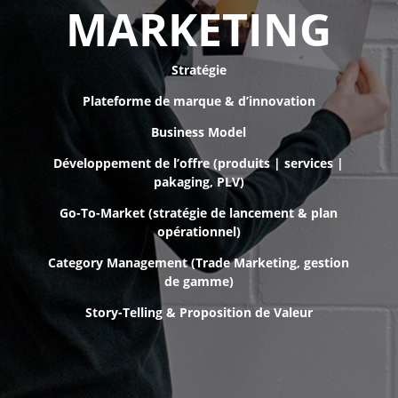
MARKETING
Stratégie
Plateforme de marque & d’innovation
Business Model
Développement de l’offre (produits | services |
pakaging, PLV)
Go-To-Market (stratégie de lancement & plan
opérationnel)
Category Management (Trade Marketing, gestion
de gamme)
Story-Telling & Proposition de Valeur